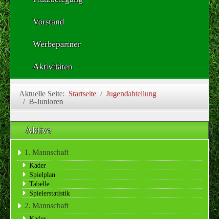
Vorstand
Werbepartner
Aktivitäten
Aktuelle Seite:
Startseite
Jugendabteilung
B-Junioren
Aktive
1. Mannschaft
Kader
Spielplan
Tabelle
Spielerstatistik
2. Mannschaft
Kader