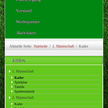
Vorstand
Werbepartner
Aktivitäten
Aktuelle Seite:
Startseite
1. Mannschaft
Kader
Aktive
1. Mannschaft
Kader
Spielplan
Tabelle
Spielerstatistik
2. Mannschaft
Kader