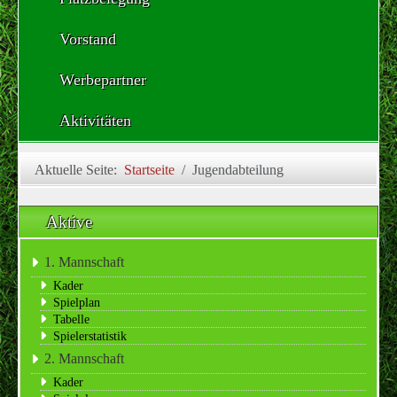
Vorstand
Werbepartner
Aktivitäten
Aktuelle Seite:
Startseite
Jugendabteilung
Aktive
1. Mannschaft
Kader
Spielplan
Tabelle
Spielerstatistik
2. Mannschaft
Kader