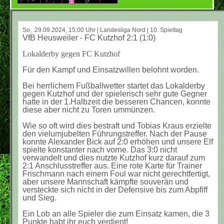
So, .29.09.2024, 15:00 Uhr | Landesliga Nord | 10. Spieltag
VfB Heusweiler - FC Kutzhof 2:1 (1:0)
Lokalderby gegen FC Kutzhof
Für den Kampf und Einsatzwillen belohnt worden.
Bei herrlichem Fußballwetter startet das Lokalderby
gegen Kutzhof und der spielerisch sehr gute Gegner
hatte in der 1.Halbzeit die besseren Chancen, konnte
diese aber nicht zu Toren ummünzen.
Wie so oft wird dies bestraft und Tobias Kraus erzielte
den vielumjubelten Führungstreffer. Nach der Pause
konnte Alexander Bick auf 2:0 erhöhen und unsere Elf
spielte konstanter nach vorne. Das 3:0 nicht
verwandelt und dies nutzte Kutzhof kurz darauf zum
2:1 Anschlusstreffer aus. Eine rote Karte für Trainer
Frischmann nach einem Foul war nicht gerechtfertigt,
aber unsere Mannschaft kämpfte souverän und
versteckte sich nicht in der Defensive bis zum Abpfiff
und Sieg.
Ein Lob an alle Spieler die zum Einsatz kamen, die 3
Punkte habt ihr euch verdient!