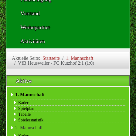
Vorstand
Werbepartner
Aktivitäten
Aktuelle Seite:
Startseite
1. Mannschaft
VfB Heusweiler - FC Kutzhof 2:1 (1:0)
Aktive
1. Mannschaft
Kader
Spielplan
Tabelle
Spielerstatistik
2. Mannschaft
Kader