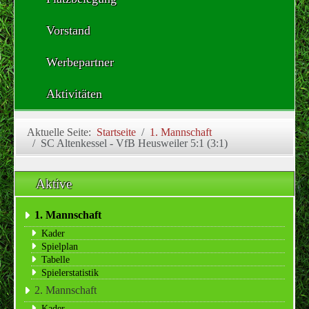
Vorstand
Werbepartner
Aktivitäten
Aktuelle Seite:
Startseite
1. Mannschaft
SC Altenkessel - VfB Heusweiler 5:1 (3:1)
Aktive
1. Mannschaft
Kader
Spielplan
Tabelle
Spielerstatistik
2. Mannschaft
Kader