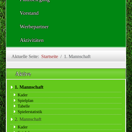
Vorstand
Werbepartner
Aktivitäten
Aktuelle Seite:
Startseite
1. Mannschaft
Aktive
1. Mannschaft
Kader
Spielplan
Tabelle
Spielerstatistik
2. Mannschaft
Kader